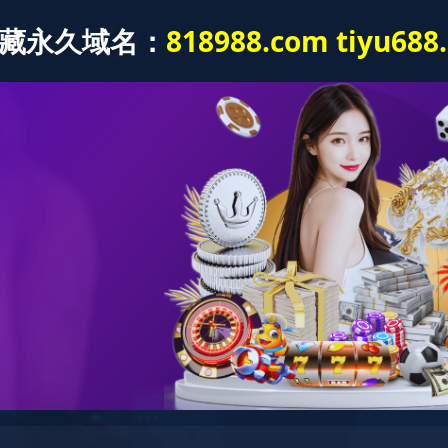
案例展示
服务支持
关于创恒
新闻中心
>
水泵风机行业
>
新利·体育(中国)官方网站水泵叶轮激光焊接机