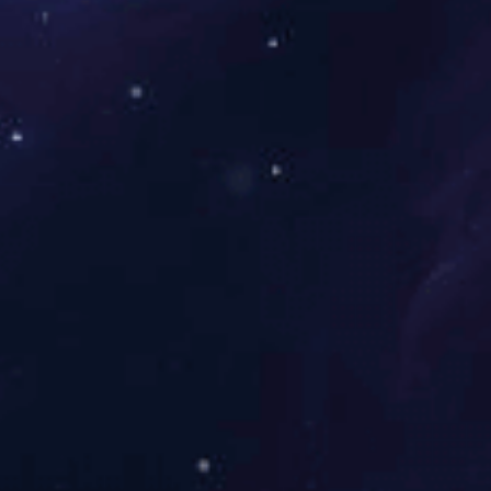
冷却方式：水冷恒温系统，适应连续作业
权威认证
：
通过ISO9001、欧盟CE、美国FDA认证，符合《T/
应用场景与客户案例
典型应用
：闭式/开式叶轮、不锈钢离心泵叶轮、异
成功案例
：
为国内某大型水泵企业定制全自动焊接产线，实现叶轮焊
服务10余家国家985高校科研项目，提供高精度焊
新利·体育(中国)官方网站的服务承诺