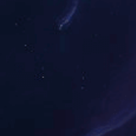
关键词：水泵叶轮激光焊接、激光焊接技术、新利·体育(中
行业痛点：传统焊接技术的局限