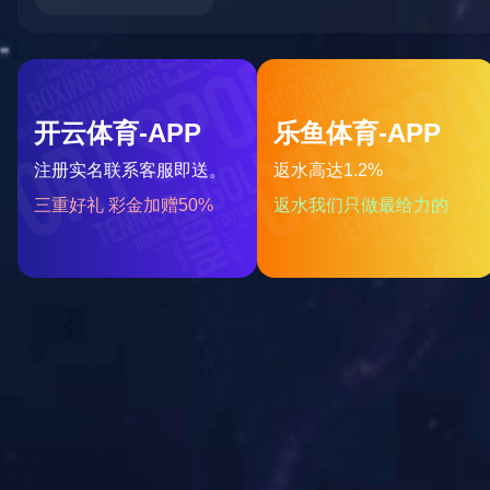
轨道交通行业激光智能加工解决方案
上一篇